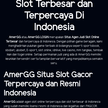
Slot Terbesar dan
Terpercaya Di
Indonesia
AmerGG
atau
AmerGG LOGIN
merupakan
Situs Agen Judi Slot Online
Terbesar
dan terpercaya di Indonesia. Dengan pilihan game beragam, kami
menghadirkan puluhan game terbaik di bidangnya seperti sportsbook,
sbobet, ubobet, E-sport, slot online, idnlive, live casino, mm tangkas, tembak
ikan dan togel online. Setiap permainan judi yang ada di AmerGG memiliki
keunikan tersendiri serta tampilan bervariatif yang menjadikannya semakin
seru.
AmerGG Situs Slot Gacor
Terpercaya dan Resmi
Indonesia
AmerGG
adalah agen slot online terpercaya dan slot terbesar di Indonesia
yang sudah memiliki lisensi resmi di Indonesia dan legalitas dari PAGCOR.