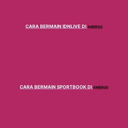
CARA BERMAIN IDNLIVE DI
AMERGG
CARA BERMAIN SPORTBOOK DI
AMERGG