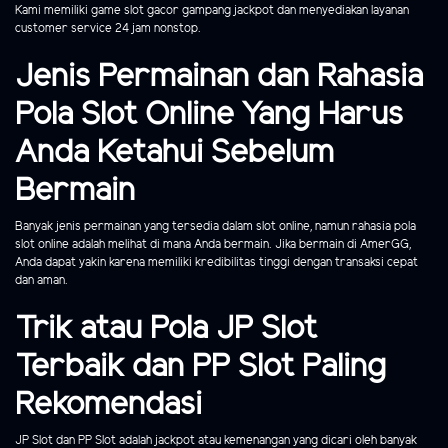
Kami memiliki game slot gacor gampang jackpot dan menyediakan layanan
customer service 24 jam nonstop.
Jenis Permainan dan Rahasia
Pola Slot Online Yang Harus
Anda Ketahui Sebelum
Bermain
Banyak jenis permainan yang tersedia dalam slot online, namun rahasia pola
slot online adalah melihat di mana Anda bermain. Jika bermain di AmerGG,
Anda dapat yakin karena memiliki kredibilitas tinggi dengan transaksi cepat
dan aman.
Trik atau Pola JP Slot
Terbaik dan PP Slot Paling
Rekomendasi
JP Slot dan PP Slot adalah jackpot atau kemenangan yang dicari oleh banyak