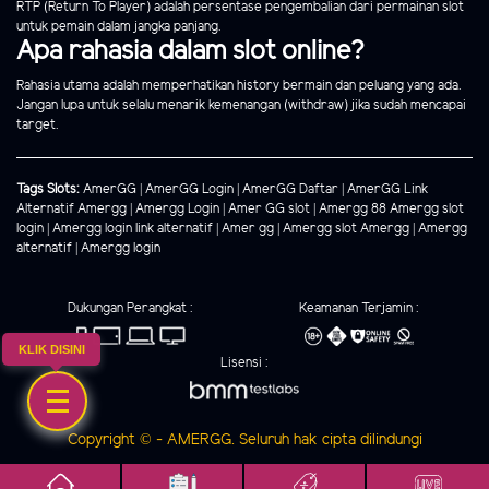
RTP (Return To Player) adalah persentase pengembalian dari permainan slot
untuk pemain dalam jangka panjang.
Apa rahasia dalam slot online?
Rahasia utama adalah memperhatikan history bermain dan peluang yang ada.
Jangan lupa untuk selalu menarik kemenangan (withdraw) jika sudah mencapai
target.
Tags Slots:
AmerGG
|
AmerGG Login
|
AmerGG Daftar
|
AmerGG Link
Alternatif
Amergg
|
Amergg Login
|
Amer GG slot
|
Amergg 88
Amergg slot
login
|
Amergg login link alternatif
|
Amer gg
|
Amergg slot
Amergg
|
Amergg
alternatif
|
Amergg login
Dukungan Perangkat :
Keamanan Terjamin :
KLIK DISINI
Lisensi :
Copyright © - AMERGG. Seluruh hak cipta dilindungi